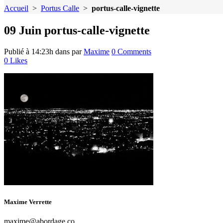
Accueil
>
Portus Calle
>
portus-calle-vignette
09 Juin
portus-calle-vignette
Publié à 14:23h
dans
par
Maxime
0 Comments
0
Likes
Maxime Verrette
maxime@abordage.co