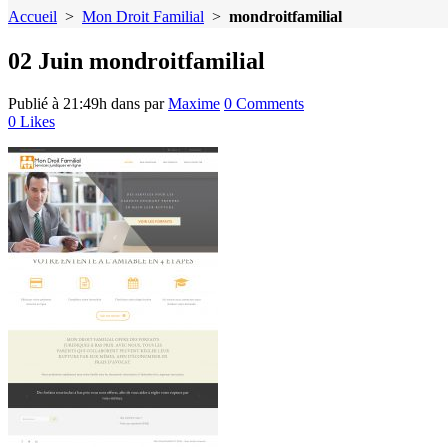
Accueil
>
Mon Droit Familial
>
mondroitfamilial
02 Juin
mondroitfamilial
Publié à 21:49h
dans
par
Maxime
0 Comments
0
Likes