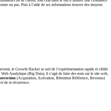
lisateurs ou de clients, tout cela dans le but d’assurer une croissance
ionne ou pas. Puis à l’aide de ses informations trouver des moyens
enir, le Growth Hacker se sert de l’expérimentation rapide et ciblée
Web Analytique (Big Data), il s’agit de faire des tests sur le site web,
onversion
(Acquisition, Activation, Rétention Référence, Revenus)
et de la récurrence.