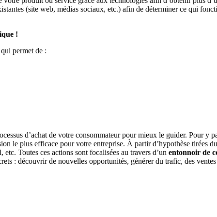
otre produit ou service grâce aux technologies afin d’obtenir plus d’uti
tantes (site web, médias sociaux, etc.) afin de déterminer ce qui fonct
ique !
qui permet de :
cessus d’achat de votre consommateur pour mieux le guider. Pour y parv
on le plus efficace pour votre entreprise. À partir d’hypothèse tirées du 
, etc. Toutes ces actions sont focalisées au travers d’un
entonnoir de c
rets : découvrir de nouvelles opportunités, générer du trafic, des ventes 